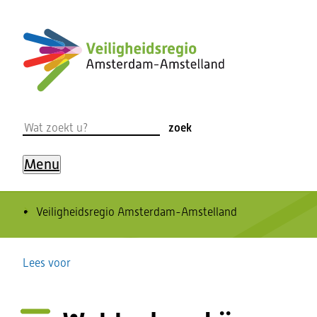
Ga
naar
de
inhoud
Wat
zoek
zoekt
u?
Menu
Home
Veiligheidsregio Amsterdam-Amstelland
Lees voor