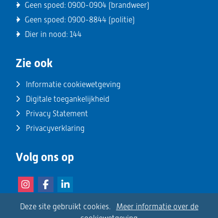
Geen spoed:
0900-0904
(brandweer)
Geen spoed:
0900-8844
(politie)
Dier in nood:
144
Zie ook
Informatie cookiewetgeving
Digitale toegankelijkheid
Privacy Statement
Privacyverklaring
Volg ons op
(opent
(opent
(opent
in
in
in
Instagram
Facebook
LinkedIn
Cookies
Hier
Deze site gebruikt cookies.
Meer informatie over de
nieuw
nieuw
nieuw
kan