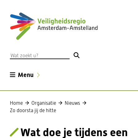
Ga
naar
de
inhoud
Wat
zoekt
u?
Uitklappen
Menu
Home
Organisatie
Nieuws
Zo doorsta jij de hitte
Wat doe je tijdens een