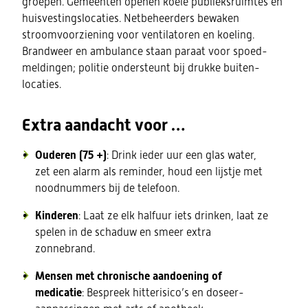
groepen. Gemeenten openen koele publieksruimtes en
huisvestings­locaties. Netbeheerders bewaken
stroomvoorziening voor ventilatoren en koeling.
Brandweer en ambulance staan paraat voor spoed­
meldingen; politie ondersteunt bij drukke buiten­
locaties.
Extra aandacht voor …
Ouderen (75 +)
: Drink ieder uur een glas water,
zet een alarm als reminder, houd een lijstje met
noodnummers bij de telefoon.
Kinderen
: Laat ze elk halfuur iets drinken, laat ze
spelen in de schaduw en smeer extra
zonnebrand.
Mensen met chronische aandoening of
medicatie
: Bespreek hitte­risico’s en doseer­