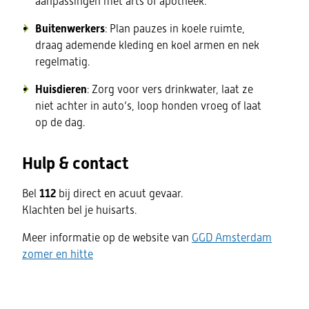
aanpassingen met arts of apotheek.
Buitenwerkers
: Plan pauzes in koele ruimte,
draag ademende kleding en koel armen en nek
regelmatig.
Huisdieren
: Zorg voor vers drinkwater, laat ze
niet achter in auto’s, loop honden vroeg of laat
op de dag.
Hulp & contact
Bel
112
bij direct en acuut gevaar.
Klachten bel je huisarts.
Meer informatie op de website van
GGD Amsterdam
(opent
zomer en hitte
in
nieuw
venster)