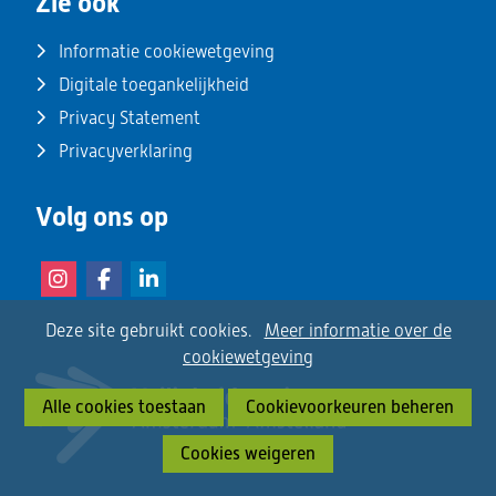
Zie ook
Informatie cookiewetgeving
Digitale toegankelijkheid
Privacy Statement
Privacyverklaring
Volg ons op
(opent
(opent
(opent
in
in
in
Instagram
Facebook
LinkedIn
Cookies
Hier
Deze site gebruikt cookies.
Meer informatie over de
nieuw
nieuw
nieuw
kan
cookiewetgeving
toestaan?
het
venster)
venster)
venster)
Alle cookies toestaan
Cookievoorkeuren beheren
gebruik
van
Cookies weigeren
cookies
op