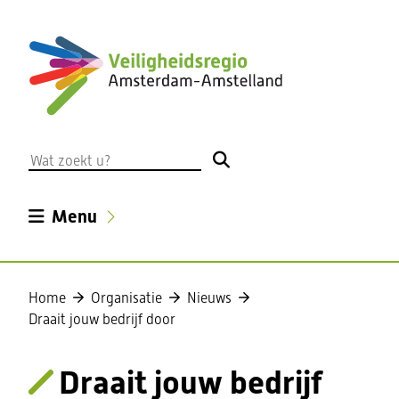
Ga
naar
de
inhoud
Wat
zoekt
u?
Uitklappen
Menu
Home
Organisatie
Nieuws
Draait jouw bedrijf door
Draait jouw bedrijf