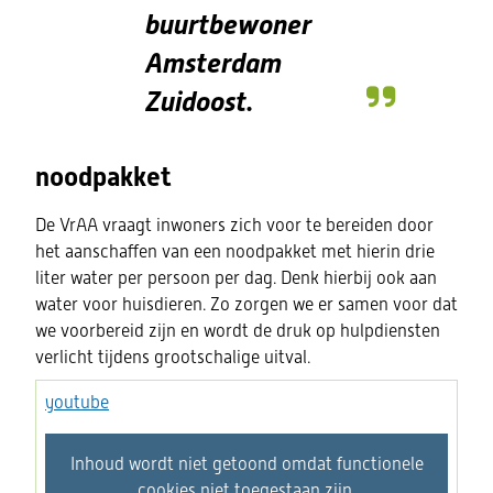
buurtbewoner
Amsterdam
Zuidoost.
noodpakket
De VrAA vraagt inwoners zich voor te bereiden door
het aanschaffen van een noodpakket met hierin drie
liter water per persoon per dag. Denk hierbij ook aan
water voor huisdieren. Zo zorgen we er samen voor dat
we voorbereid zijn en wordt de druk op hulpdiensten
verlicht tijdens grootschalige uitval.
youtube
Hier
Inhoud wordt niet getoond omdat functionele
kan
cookies niet toegestaan zijn.