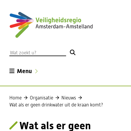
Ga
naar
de
inhoud
Wat
zoekt
u?
Uitklappen
Menu
Home
Organisatie
Nieuws
Wat als er geen drinkwater uit de kraan komt?
Wat als er geen