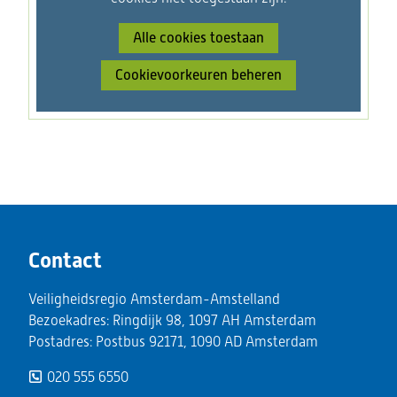
Cookies
het
toestaan?
Alle cookies toestaan
gebruik
van
Cookievoorkeuren beheren
cookies
op
deze
website
worden
toegestaan
of
geweigerd.
Contact
Veiligheidsregio Amsterdam-Amstelland
Bezoekadres: Ringdijk 98, 1097 AH Amsterdam
Postadres: Postbus 92171, 1090 AD Amsterdam
020 555 6550