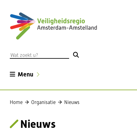
Ga
naar
de
inhoud
Wat
zoekt
u?
Uitklappen
Menu
Home
Organisatie
Nieuws
Nieuws