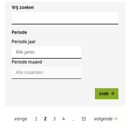
Zoeken
Zoeken
Vrij zoeken
in
binnen
de
de
index
index
Periode
Periode jaar
Periode maand
zoek
pagina
pagina
vorige
1
2
3
4
...
15
volgende